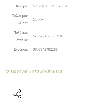
Κέντρο:
Διαμάντι 0,70ct G. VS1
Πολύτιμος
Διαμάντι
λίθος::
Πολύτιμο
Λευκός Χρυσός 18Κ
μέταλλο:
Εγγύηση:
GIA/7342782266
Προσθήκη στα Αγαπημένα