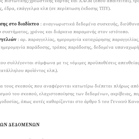
ος πιστωτικής/χρεωστικής κάρτας και Α.Φ.Μ (όπου απαιτείται), τ
ης, έδρα, επάγγελμα κλπ (σε περίπτωση έκδοσης ΤΠΥ).
σης στο διαδίκτυο
: αναγνωριστικά δεδομένα συσκευής, διεύθυν
ού συστήματος, χρόνος και διάρκεια παραμονής στον ιστότοπο.
γγελιών
: αρ. παραγγελίας, ημερομηνία καταχώρησης παραγγελίας,
, ημερομηνία παράδοσης, τρόπος παράδοσης, δεδομένα υπαναχωρ
ου συλλέγονται σύμφωνα με τις νόμιμες προϋποθέσεις απευθείας α
ατάλληλου προϊόντος κλπ.).
α τους σκοπούς που αναφέρονται κατωτέρω διέπεται πλήρως από τ
ρισμού του σκοπού, ελαχιστοποίησης των δεδομένων, ακρίβειας, π
γοδοσίας, όπως αυτές καθορίζονται στο άρθρο 5 του Γενικού Κανον
ΙΚΩΝ ΔΕΔΟΜΕΝΩΝ