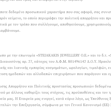
ποτε δεδομένο προσωπικού χαρακτήρα που σας αφορά, σας συνισ
παρόν κείμενο, το οποίο περιγράφει την πολιτική απορρήτου και 
τικά με τον τρόπο που συλλέγουμε, αποθηκεύουμε, χρησιμοποιούμ
λαμβάνουμε.
σωπο με την επωνυμία «STEIAKAKIS JEWELLERY O.E.» και το δ.τ.
Δικαιοσύνης αρ. 27, κάτοχος του Α.Φ.Μ. 801496142 Δ.Ο.Υ. Ηρακλε
ρικής και λιανικής εμπορίας κοσμημάτων, ωρολογίων, τιμαλφών,
πευση ημεδαπών και αλλοδαπών επιχειρήσεων που παράγουν και ε
λωσης Απορρήτου και Πολιτικής προστασίας προσωπικών δεδομένω
ού με άλλους καθορίζει τους στόχους, τις προϋποθέσεις και τον 
εία μας. Η Εταιρεία μας ενεργεί, κατά κύριο λόγο, ως Υπεύθυνος
κτελών την Επεξεργασία, σύμφωνα με τον Γενικό Κανονισμό (ΕΕ) 2