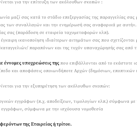
γίνεται για την επίτευξη των ακόλουθων σκοπών :
ωνία μαζί σας κατά το στάδιο επεξεργασίας της παραγγελίας σας 
ιας των συναλλαγών και την ενημέρωσή σας αναφορικά με αυτήν.
λίας σας (παράδοση σε εταιρεία ταχυμεταφορών κλπ).
 έγκαιρη ικανοποίηση ιδιαίτερων αιτημάτων σας που σχετίζονται 
/καταγγελιών/ παραπόνων και της τυχόν υπαναχώρησής σας από 
 με έννομες υποχρεώσεις της
που επιβάλλονται από το εκάστοτε ι
ίπεδο και αποφάσεις οποιωνδήποτε Αρχών (δημόσιων, εποπτικών κ
γίνεται για την εξυπηρέτηση των ακόλουθων σκοπών:
γικών εγγράφων (π.χ. αποδείξεων, τιμολογίων κλπ.) σύμφωνα με 
ν εγγράφων, σύμφωνα με την ισχύουσα νομοθεσία
φερόντων της Εταιρείας ή τρίτου.