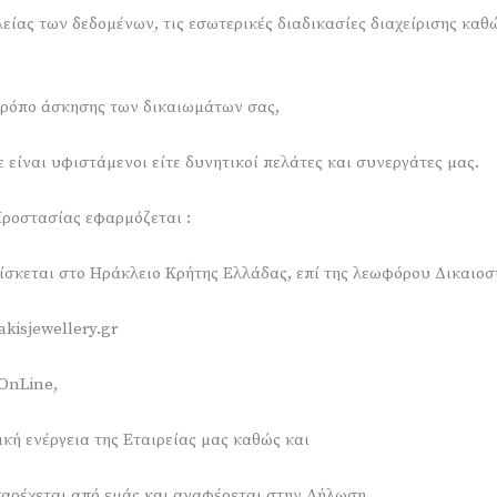
λείας των δεδομένων, τις εσωτερικές διαδικασίες διαχείρισης κα
ν τρόπο άσκησης των δικαιωμάτων σας,
 είναι υφιστάμενοι είτε δυνητικοί πελάτες και συνεργάτες μας.
ροστασίας εφαρμόζεται :
ίσκεται στο Ηράκλειο Κρήτης Ελλάδας, επί της λεωφόρου Δικαιοσύ
akisjewellery.gr
 OnLine,
ική ενέργεια της Εταιρείας μας καθώς και
 παρέχεται από εμάς και αναφέρεται στην Δήλωση.