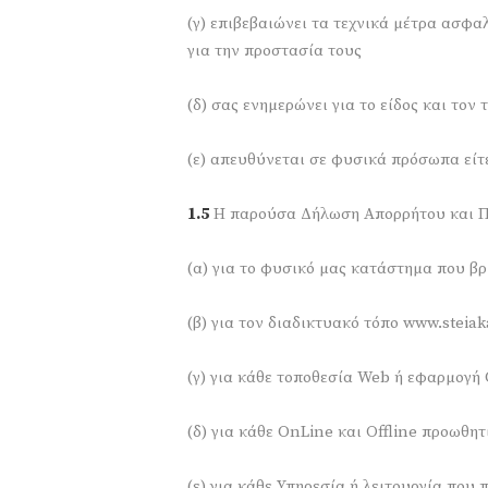
(γ) επιβεβαιώνει τα τεχνικά μέτρα ασφα
για την προστασία τους
(δ) σας ενημερώνει για το είδος και το
(ε) απευθύνεται σε φυσικά πρόσωπα είτε
1.5
Η παρούσα Δήλωση Απορρήτου και Π
(α) για το φυσικό μας κατάστημα που βρ
(β) για τον διαδικτυακό τόπο www.steiak
(γ) για κάθε τοποθεσία Web ή εφαρμογή
(δ) για κάθε OnLine και Οffline προωθητ
(ε) για κάθε Υπηρεσία ή λειτουργία που