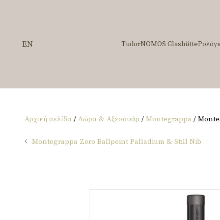
EN
Tudor
NOMOS Glashütte
Ρολόγι
Αρχική σελίδα
/
Δώρα & Αξεσουάρ
/
Montegrappa
/ Monteg
Montegrappa Zero Ballpoint Palladium & Still Nib