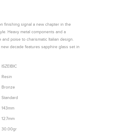
n finishing signal a new chapter in the
style. Heavy metal components and a
and poise to charismatic Italian design.
e new decade features sapphire glass set in
ISZEIBIC
Resin
Bronze
Standard
143mm
12.7mm
30.00gr