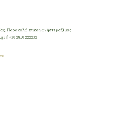
ίας. Παρακαλώ επικοινωνήστε μαζί μας
.gr ή +30 2810 222232
να