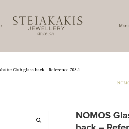
α
Marc
ütte Club glass back – Reference 703.1
NOMOS
NOMOS Glash
back – Refe