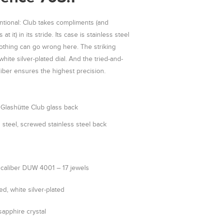
ntional: Club takes compliments (and
at it) in its stride. Its case is stainless steel
othing can go wrong here. The striking
hite silver-plated dial. And the tried-and-
er ensures the highest precision.
lashütte Club glass back
s steel, screwed stainless steel back
aliber DUW 4001 – 17 jewels
ed, white silver-plated
apphire crystal