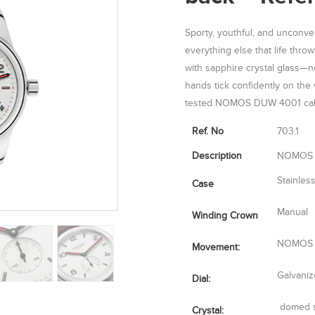
Sporty, youthful, and unconve
everything else that life throws 
with sapphire crystal glass—n
hands tick confidently on the w
tested NOMOS DUW 4001 calib
Ref. No
703.1
Description
NOMOS G
Stainles
Case
Manual
Winding Crown
NOMOS c
Movement:
Galvaniz
Dial:
domed s
Crystal: