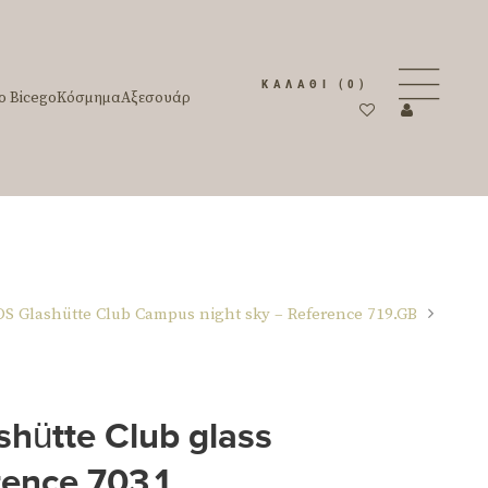
ΚΑΛΆΘΙ
(0)
o Bicego
Κόσμημα
Αξεσουάρ
 Glashütte Club Campus night sky – Reference 719.GB
ütte Club glass
rence 703.1