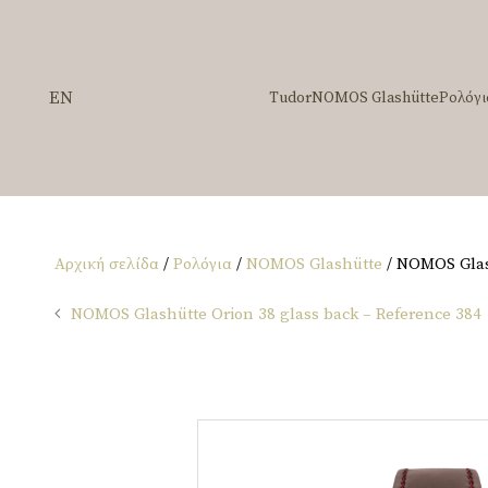
EN
Tudor
NOMOS Glashütte
Ρολόγι
Αρχική σελίδα
/
Ρολόγια
/
NOMOS Glashütte
/ NOMOS Glash
NOMOS Glashütte Orion 38 glass back – Reference 384