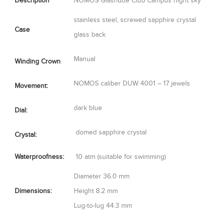
Description
NOMOS Glashütte Club Campus night sky
stainless steel, screwed sapphire crystal
Case
glass back
Manual
Winding Crown
NOMOS caliber DUW 4001 – 17 jewels
Movement:
dark blue
Dial:
domed sapphire crystal
Crystal:
Waterproofness:
10 atm (suitable for swimming)
Diameter
36.0 mm
Dimensions:
Height
8.2 mm
Lug-to-lug
44.3 mm