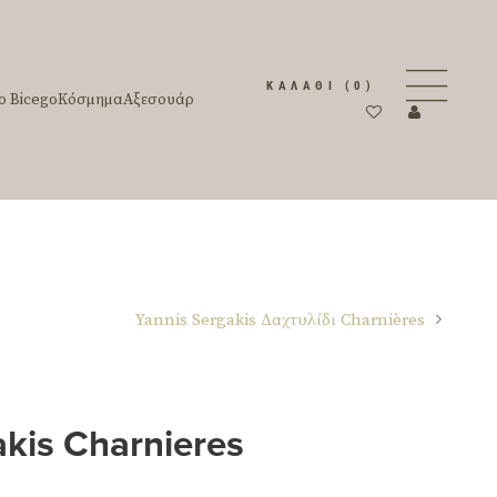
ΚΑΛΆΘΙ
(0)
o Bicego
Κόσμημα
Αξεσουάρ
Yannis Sergakis Δαχτυλίδι Charnières
akis Charnieres