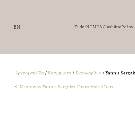
EN
Tudor
NOMOS Glashütte
Ρολόγι
Αρχική σελίδα
/
Κοσμήματα
/
Σκουλαρίκια
/ Yannis Sergak
Μενταγιόν Yannis Sergakis Charnières 4 Dots