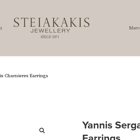
α
Marc
is Charnieres Earrings
Yannis Serg
Earrings