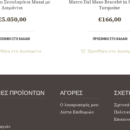
o Σκουλαρίκια Masai με
Marco Dal Maso Bracelet in S
Διαμάντια
Turquoise
€
5.050,00
€
166,00
ΟΣΘΉΚΗ ΣΤΟ ΚΑΛΆΘΙ
ΠΡΟΣΘΉΚΗ ΣΤΟ ΚΑΛΆΘΙ
θήκη στα Αγαπημένα
Προσθήκη στα Αγαπη
ΙΕΣ ΠΡΟΪΟΝΤΩΝ
ΑΓΟΡΕΣ
ΣΧΕΤ
Ο λογαριασμός μου
Σχετικά
Λίστα Επιθυμιών
Πολιτικ
Επικοιν
αγιόν