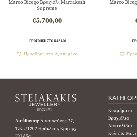
Marco Bicego Βραχιόλι Marrakesh
Marco Biceg
Supreme
€
5.700,00
ΠΡΟΣΘΉΚΗ ΣΤΟ ΚΑΛΆΘΙ
ΠΡ
Προσθήκη στα Αγαπημένα
Προσ
ΚΑΤΗΓΟΡ
Κοσμήματα
Βραχιόλια
Διεύθυνση
: Δικαιοσύνης 27,
Δακτυλίδια
Τ.Κ.:71202 Ηράκλειο, Κρήτης,
Κολιέ & Μεντ
Ελλάδα