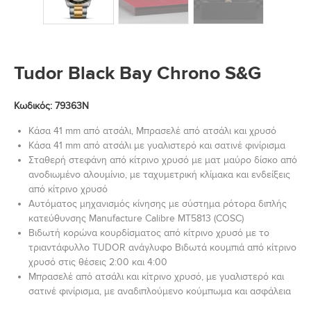
Tudor Black Bay Chrono S&G
Κωδικός: 79363N
Κάσα 41 mm από ατσάλι, Μπρασελέ από ατσάλι και χρυσό
Κάσα 41 mm από ατσάλι με γυαλιστερό και σατινέ φινίρισμα
Σταθερή στεφάνη από κίτρινο χρυσό με ματ μαύρο δίσκο από
ανοδιωμένο αλουμίνιο, με ταχυμετρική κλίμακα και ενδείξεις
από κίτρινο χρυσό
Αυτόματος μηχανισμός κίνησης με σύστημα ρότορα διπλής
κατεύθυνσης Manufacture Calibre MT5813 (COSC)
Βιδωτή κορώνα κουρδίσματος από κίτρινο χρυσό με το
τριαντάφυλλο TUDOR ανάγλυφο Βιδωτά κουμπιά από κίτρινο
χρυσό στις θέσεις 2:00 και 4:00
Μπρασελέ από ατσάλι και κίτρινο χρυσό, με γυαλιστερό και
σατινέ φινίρισμα, με αναδιπλούμενο κούμπωμα και ασφάλεια