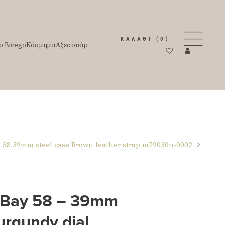
ΚΑΛΆΘΙ
(0)
o Bicego
Κόσμημα
Αξεσουάρ
y 58 39mm steel case Brown leather strap m79030n-0002
 Bay 58 – 39mm
urgundy dial