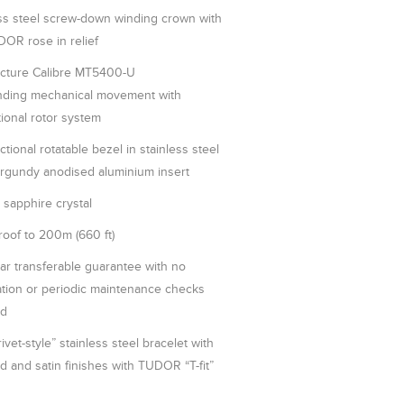
ess steel screw-down winding crown with
OR rose in relief
cture Calibre MT5400-U
inding mechanical movement with
tional rotor system
ctional rotatable bezel in stainless steel
urgundy anodised aluminium insert
sapphire crystal
oof to 200m (660 ft)
ar transferable guarantee with no
ation or periodic maintenance checks
ed
“rivet-style” stainless steel bracelet with
d and satin finishes with TUDOR “T-fit”