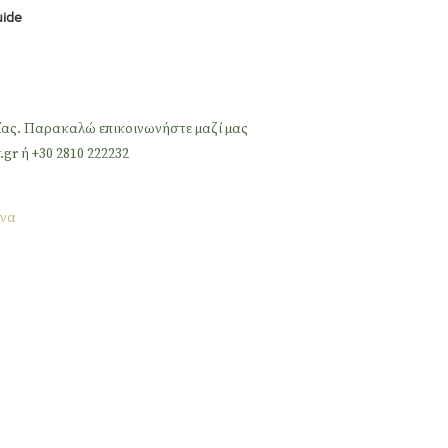
uide
ίας. Παρακαλώ επικοινωνήστε μαζί μας
.gr ή +30 2810 222232
να