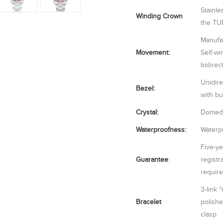
Stainl
Winding Crown
the TUD
Manufa
Movement:
Self-w
bidirec
Unidire
Bezel:
with b
Crystal:
Domed 
Waterproofness:
Waterpr
Five-ye
Guarantee
:
registr
requir
3-link 
Bracelet
polishe
clasp