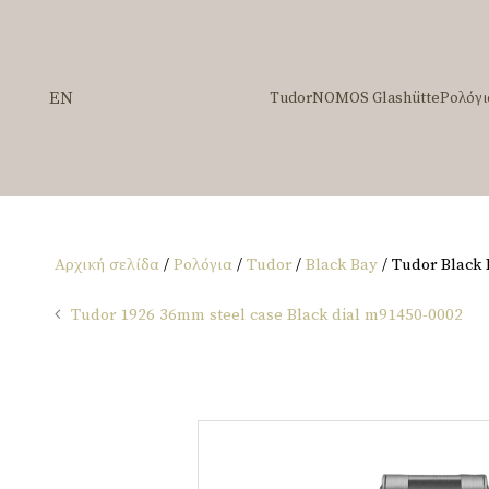
EN
Tudor
NOMOS Glashütte
Ρολόγι
Αρχική σελίδα
/
Ρολόγια
/
Tudor
/
Black Bay
/ Tudor Black
Tudor 1926 36mm steel case Black dial m91450-0002