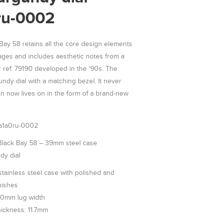
u-0002
 Bay 58 retains all the core design elements
es and includes aesthetic notes from a
ef. 79190 developed in the ‘90s. The
undy dial with a matching bezel. It never
gn now lives on in the form of a brand-new
a1a0ru-0002
Black Bay 58 – 39mm steel case
dy dial
ainless steel case with polished and
inishes
20mm lug width
hickness: 11.7mm