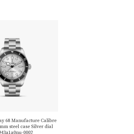
ay 68 Manufacture Calibre
m steel case Silver dial
43a1a0nu-0002