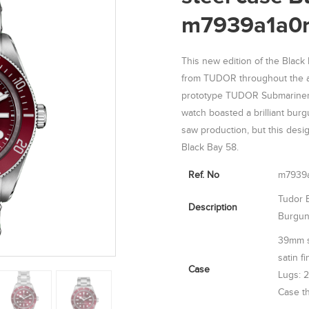
m7939a1a0r
This new edition of the Black
from TUDOR throughout the ag
prototype TUDOR Submariner r
watch boasted a brilliant burg
saw production, but this desi
Black Bay 58.
Ref. No
m7939
Tudor 
Description
Burgun
39mm st
satin f
Case
Lugs: 
Case t