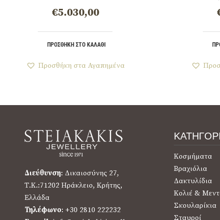
€
5.030,00
ΠΡΟΣΘΉΚΗ ΣΤΟ ΚΑΛΆΘΙ
ΠΡ
Προσθήκη στα Αγαπημένα
Προσ
ΚΑΤΗΓΟΡ
Κοσμήματα
Βραχιόλια
Διεύθυνση
: Δικαιοσύνης 27,
Δακτυλίδια
Τ.Κ.:71202 Ηράκλειο, Κρήτης,
Κολιέ & Μεντ
Ελλάδα
Σκουλαρίκια
Τηλέφωνο
: +30 2810 222232
Σταυροί