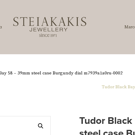
α
Marc
 Bay 58 – 39mm steel case Burgundy dial m7939a1a0ru-0002
Tudor Black Ba
Tudor Black
steel case B