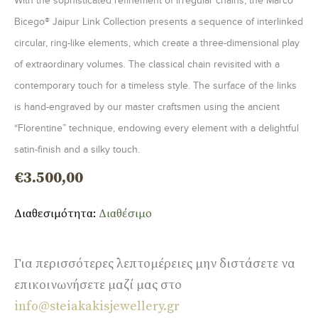
With the sophisticated refinement of irregular chains, the Marco
Bicego® Jaipur Link Collection presents a sequence of interlinked
circular, ring-like elements, which create a three-dimensional play
of extraordinary volumes. The classical chain revisited with a
contemporary touch for a timeless style. The surface of the links
is hand-engraved by our master craftsmen using the ancient
“Florentine” technique, endowing every element with a delightful
satin-finish and a silky touch.
€
3.500,00
Διαθεσιμότητα:
Διαθέσιμο
Για περισσότερες λεπτομέρειες μην διστάσετε να
επικοινωνήσετε μαζί μας στο
info@steiakakisjewellery.gr