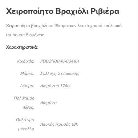
Χειροποίητο Βραχιόλι Ριβιέρα
Χειροποίητο βραχιόλι σε 18καρατιων λευκό χρυσό και λευκά
round-cut διαμάντια.
Χαρακτηριστικά:
Κωδικός:
PDB2110046-034161
Μάρκα:
Συλλογή Στειακάκης
Δέσιμο:
Διαμάντια 1,74ct
Πολύτιμος
Διαμάντι
λίθος:
Πολύτιμο
Λευκός Χρυσός 18k
μέταλλο