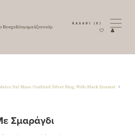
ΚΑΛΆΘΙ
(0)
o Bicego
Κόσμημα
Αξεσουάρ
Marco Dal Maso Oxidized Silver Ring With Black Enamel
Με Σμαράγδι