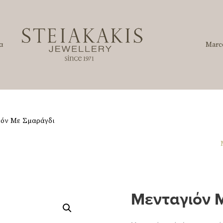
α
Marc
ιόν Με Σμαράγδι
Μενταγιόν 