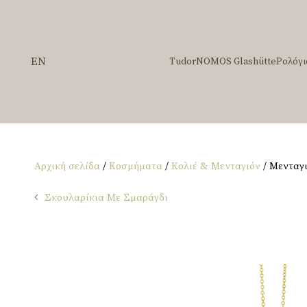
EN
Tudor
NOMOS Glashütte
Ρολόγι
Αρχική σελίδα
/
Κοσμήματα
/
Κολιέ & Μενταγιόν
/ Μενταγ
Σκουλαρίκια Με Σμαράγδι