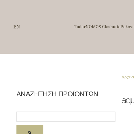
EN
Tudor
NOMOS Glashütte
Ρολόγι
Αρχικ
ΑΝΑΖΗΤΗΣΗ ΠΡΟΪΟΝΤΩΝ
aqu