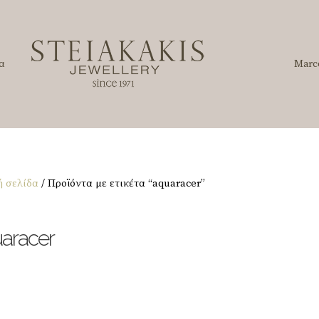
α
Marc
ή σελίδα
/ Προϊόντα με ετικέτα “aquaracer”
aracer