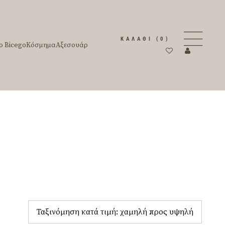
ΚΑΛΆΘΙ
(0)
o Bicego
Κόσμημα
Αξεσουάρ