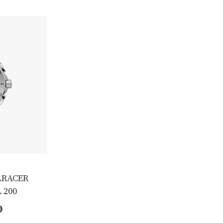
ARACER
 200
z, 40 mm,
0
627