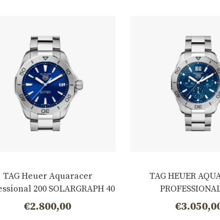
TAG Heuer Aquaracer
TAG HEUER AQU
essional 200 SOLARGRAPH 40
PROFESSIONAL
mm WBP1113.BA0000
CHRONOGRAPH Quart
€
2.800,00
€
3.050,0
CBP1113.BA0