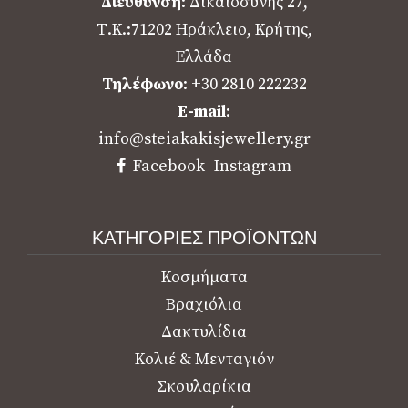
Marco Bicego Jaipur Color White
Mother of Pearl
€
1.960,00
ΠΡΟΣΘΉΚΗ ΣΤΟ ΚΑΛΆΘΙ
Προσθήκη στα Αγαπημένα