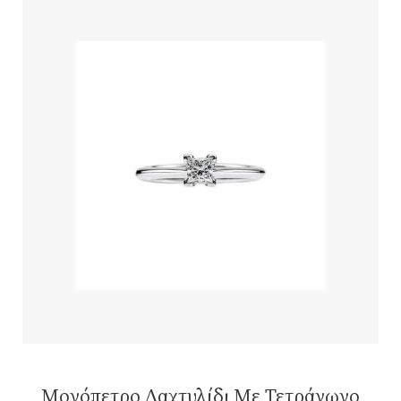
Μονόπετρο Δαχτυλίδι Με Τετράγωνο